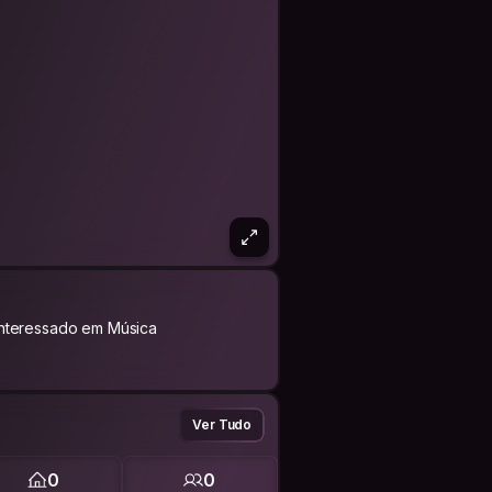
Interessado em Música
Ver Tudo
0
0