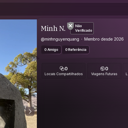
Minh N.
Não
Verificado
@minhnguyenquang
Membro desde 2026
0 Amigo
0 Referência
0
0
Locais Compartilhados
Viagens Futuras
L