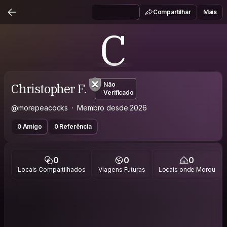
Compartilhar
Mais
C
Christopher F.
Não
Verificado
@morepeacocks
Membro desde 2026
0 Amigo
0 Referência
0
0
0
Locais Compartilhados
Viagens Futuras
Locais onde Morou