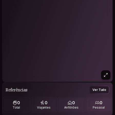
Referências
Ver Tudo
0
0
0
0
Total
Viajantes
Anfitriões
Pessoal