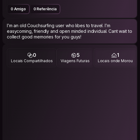
0 Amigo
0 Referência
I’m an old Couchsurfing user who lıbes to travel. I’m
easycoming, friendly and open minded individual. Cant wait to
collect good memories for you guys!
0
5
1
Locais Compartilhados
Viagens Futuras
Locais onde Morou