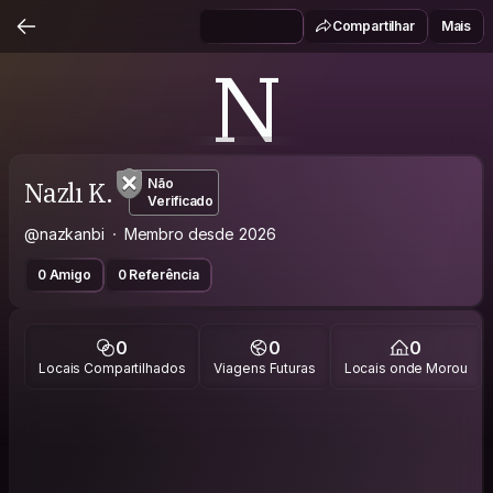
Compartilhar
Mais
N
Nazlı K.
Não
Verificado
@nazkanbi
Membro desde 2026
0 Amigo
0 Referência
0
0
0
Locais Compartilhados
Viagens Futuras
Locais onde Morou