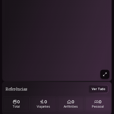
Referências
Ver Tudo
0
0
0
0
Total
Viajantes
Anfitriões
Pessoal