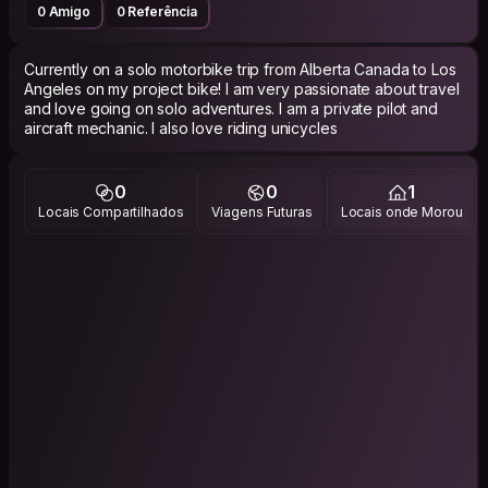
0 Amigo
0 Referência
Currently on a solo motorbike trip from Alberta Canada to Los
Angeles on my project bike! I am very passionate about travel
and love going on solo adventures. I am a private pilot and
aircraft mechanic. I also love riding unicycles
0
0
1
Locais Compartilhados
Viagens Futuras
Locais onde Morou