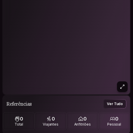
Referências
Ver Tudo
0
0
0
0
Total
Viajantes
Anfitriões
Pessoal