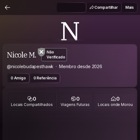
Compartilhar
Mais
N
Nicole M.
Não
Verificado
@nicolebudapesthawk
Membro desde 2026
0 Amigo
0 Referência
0
0
0
Locais Compartilhados
Viagens Futuras
Locais onde Morou