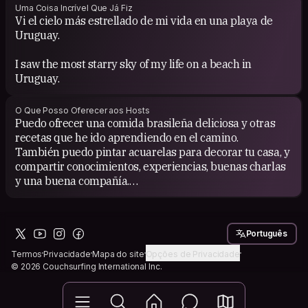
Uma Coisa Incrível Que Já Fiz
Vi el cielo más estrellado de mi vida en una playa de
Uruguay.
I saw the most starry sky of my life on a beach in
Uruguay.
O Que Posso Oferecer aos Hosts
Puedo ofrecer una comida brasileña deliciosa y otras
recetas que he ido aprendiendo en el camino.
También puedo pintar acuarelas para decorar tu casa, y
compartir conocimientos, experiencias, buenas charlas
y una buena compañía.
I can offer delicious Brazilian food and other recipes I’ve
been learning along the way.
Português
I can also paint watercolors to decorate your home, and
share knowledge, experiences, good conversations, and
Termos
Privacidade
Mapa do site
Opções de Privacidade
good company.
© 2026 Couchsurfing International Inc.