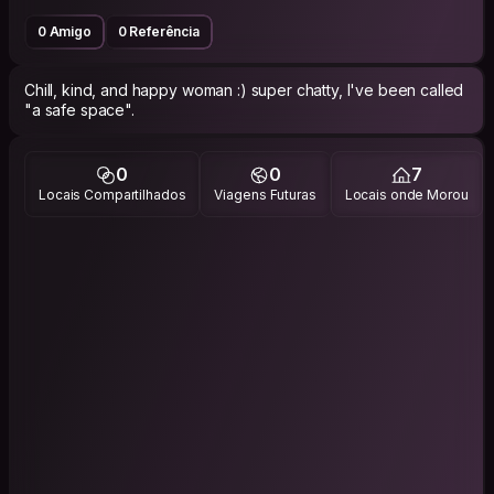
0 Amigo
0 Referência
Chill, kind, and happy woman :) super chatty, I've been called
"a safe space".
0
0
7
Locais Compartilhados
Viagens Futuras
Locais onde Morou