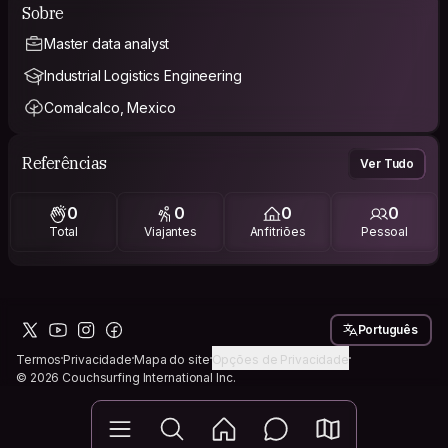
Sobre
Master data analyst
Industrial Logistics Engineering
Comalcalco, Mexico
Referências
Ver Tudo
0
0
0
0
Total
Viajantes
Anfitriões
Pessoal
Português
Termos
Privacidade
Mapa do site
Opções de Privacidade
© 2026 Couchsurfing International Inc.