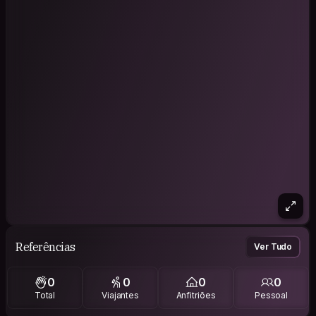
Referências
Ver Tudo
0
0
0
0
Total
Viajantes
Anfitriões
Pessoal