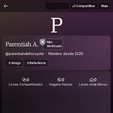
Compartilhar
Mais
P
Parentiah A.
Não
Verificado
@parentiahdelhicoyote
Membro desde 2026
0 Amigo
0 Referência
0
0
0
Locais Compartilhados
Viagens Futuras
Locais onde Morou