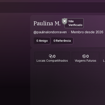
Paulina M.
Não
Verificado
@paulinalondonraven
Membro desde 2026
0 Amigo
0 Referência
0
0
Locais Compartilhados
Viagens Futuras
L