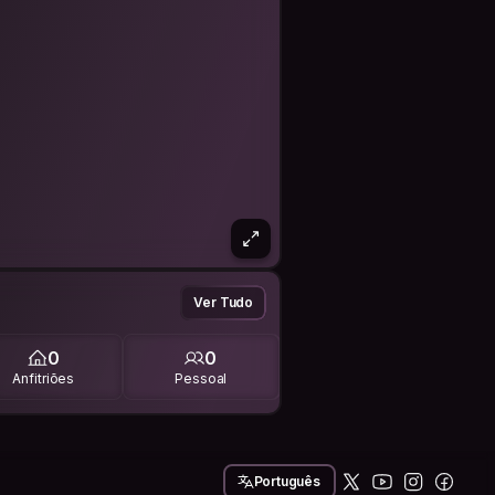
Ver Tudo
0
0
Anfitriões
Pessoal
Português