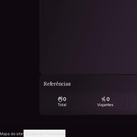
Referências
0
0
Total
Viajantes
Mapa do site
Opções de Privacidade