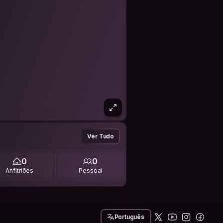
Ver Tudo
0
0
Anfitriões
Pessoal
Português