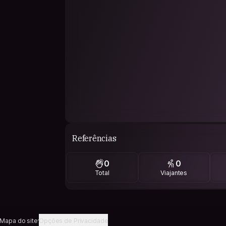
Referências
0
0
Total
Viajantes
Mapa do site
Opções de Privacidade