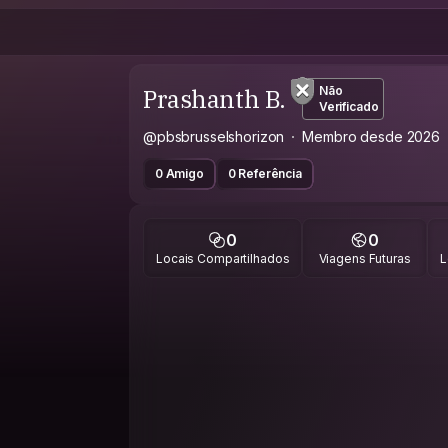
Prashanth B.
Não
Verificado
@pbsbrusselshorizon
Membro desde 2026
0 Amigo
0 Referência
0
0
Locais Compartilhados
Viagens Futuras
L