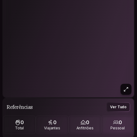
Referências
Ver Tudo
0
0
0
0
Total
Viajantes
Anfitriões
Pessoal