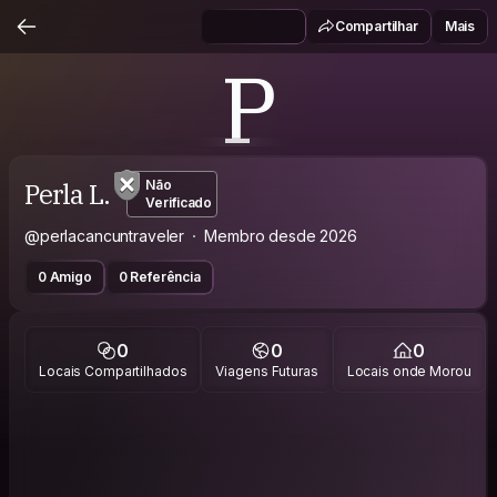
Compartilhar
Mais
P
Perla L.
Não
Verificado
@perlacancuntraveler
Membro desde 2026
0 Amigo
0 Referência
0
0
0
Locais Compartilhados
Viagens Futuras
Locais onde Morou