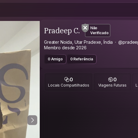
Pradeep C.
Não
Verificado
Greater Noida, Utar Pradexe, Índia
@pradee
Membro desde 2026
0 Amigo
0 Referência
0
0
Locais Compartilhados
Viagens Futuras
L