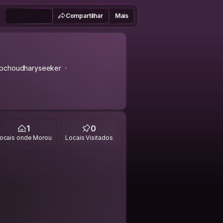
Compartilhar
Mais
pchoudharyseeker
1
0
ocais onde Morou
Locais Visitados