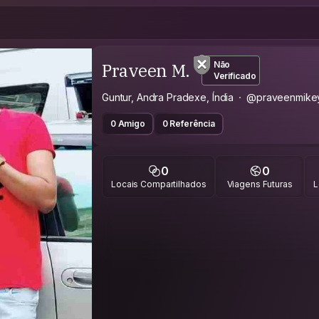
Praveen M.
Não
Verificado
Guntur, Andra Pradexe, Índia
@praveenmike
0 Amigo
0 Referência
0
0
Locais Compartilhados
Viagens Futuras
L