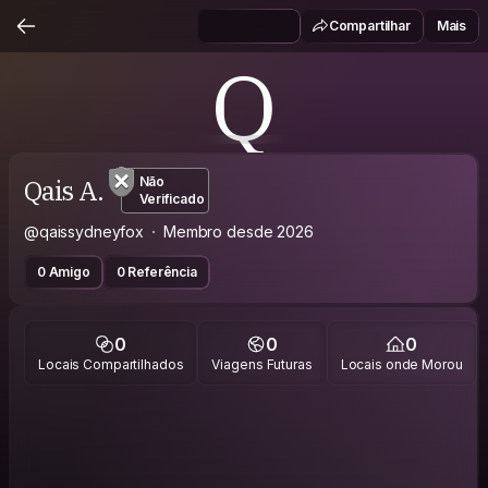
Compartilhar
Mais
Q
Qais A.
Não
Verificado
@qaissydneyfox
Membro desde 2026
0 Amigo
0 Referência
0
0
0
Locais Compartilhados
Viagens Futuras
Locais onde Morou