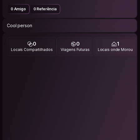
0 Amigo
0 Referência
Cool person
0
0
1
Locais Compartilhados
Viagens Futuras
Locais onde Morou