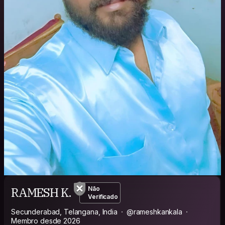
RAMESH K.
Não
Verificado
Secunderabad, Telangana, India
@rameshkankala
Membro desde 2026