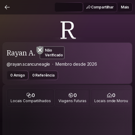
Compartilhar
Mais
R
Rayan A.
Não
Verificado
@rayan.scancuneagle
Membro desde 2026
0 Amigo
0 Referência
0
0
0
Locais Compartilhados
Viagens Futuras
Locais onde Morou