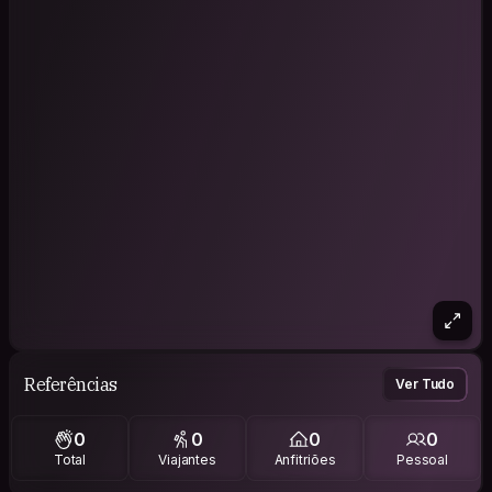
Referências
Ver Tudo
0
0
0
0
Total
Viajantes
Anfitriões
Pessoal