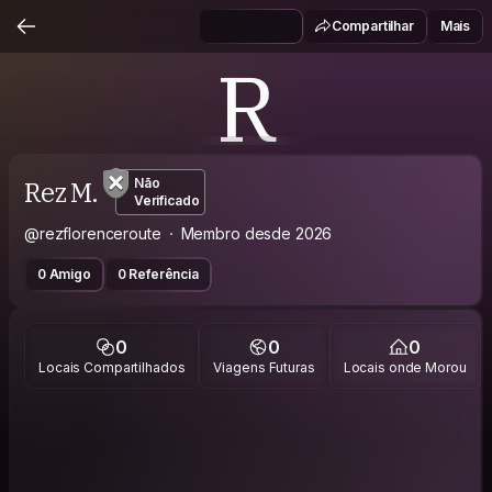
Compartilhar
Mais
R
Rez M.
Não
Verificado
@rezflorenceroute
Membro desde 2026
0 Amigo
0 Referência
0
0
0
Locais Compartilhados
Viagens Futuras
Locais onde Morou