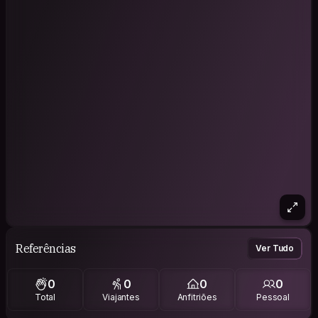
Referências
Ver Tudo
0
0
0
0
Total
Viajantes
Anfitriões
Pessoal