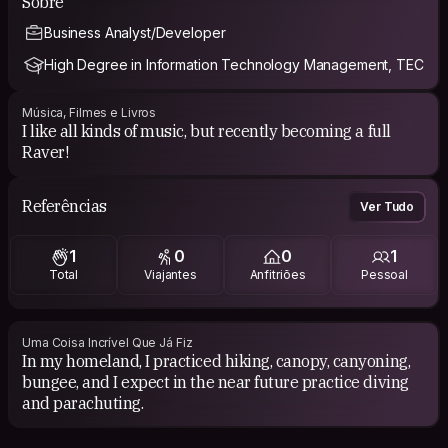
Sobre
Business Analyst/Developer
High Degree in Information Technology Management, TEC
Música, Filmes e Livros
I like all kinds of music, but recently becoming a full
Raver!
Referências
Ver Tudo
1
0
0
1
Total
Viajantes
Anfitriões
Pessoal
Uma Coisa Incrível Que Já Fiz
In my homeland, I practiced hiking, canopy, canyoning,
bungee, and I expect in the near future practice diving
and parachuting.