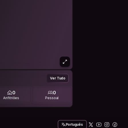
Ver Tudo
0
0
Anfitriões
Pessoal
Português