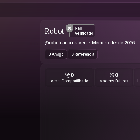
Robot
Não
Verificado
@robotcancunraven
Membro desde 2026
0 Amigo
0 Referência
0
0
Locais Compartilhados
Viagens Futuras
L