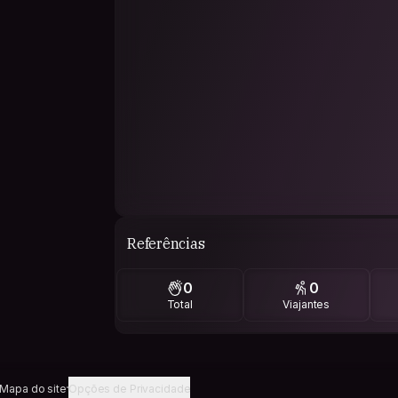
Referências
0
0
Total
Viajantes
Mapa do site
Opções de Privacidade