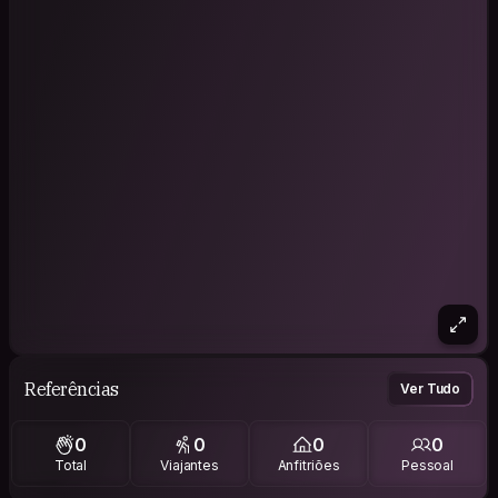
Referências
Ver Tudo
0
0
0
0
Total
Viajantes
Anfitriões
Pessoal