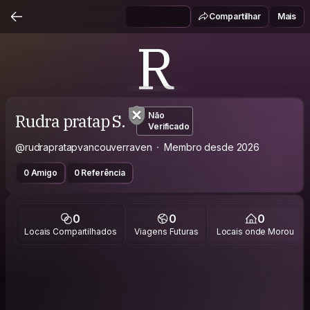
Compartilhar
Mais
R
Rudra pratap S.
Não
Verificado
@rudrapratapvancouverraven
Membro desde 2026
0 Amigo
0 Referência
0
0
0
Locais Compartilhados
Viagens Futuras
Locais onde Morou