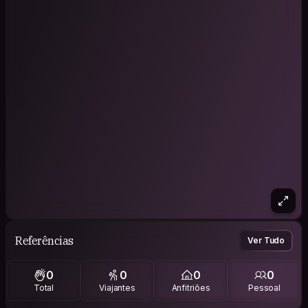
Referências
Ver Tudo
0
0
0
0
Total
Viajantes
Anfitriões
Pessoal