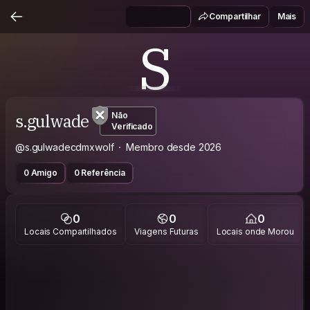
Compartilhar
Mais
S
s.gulwade
Não
Verificado
@s.gulwadecdmxwolf
Membro desde 2026
0 Amigo
0 Referência
0
0
0
Locais Compartilhados
Viagens Futuras
Locais onde Morou