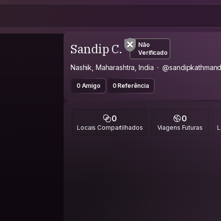
Sandip C.
Não
Verificado
Nashik, Maharashtra, India
@sandipkathman
0 Amigo
0 Referência
0
0
Locais Compartilhados
Viagens Futuras
L