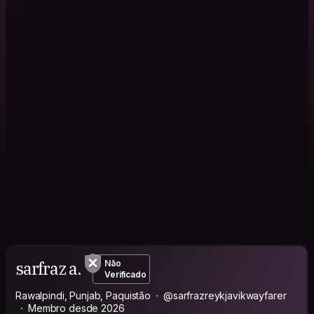
sarfraz a.
Não
Verificado
Rawalpindi, Punjab, Paquistão
@sarfrazreykjavikwayfarer
Membro desde 2026