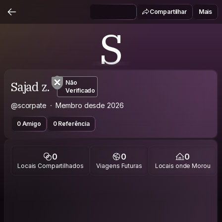
Compartilhar
Mais
S
Sajad z.
Não
Verificado
@scorpate
Membro desde 2026
0 Amigo
0 Referência
0
0
0
Locais Compartilhados
Viagens Futuras
Locais onde Morou