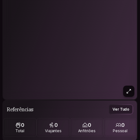
Referências
Ver Tudo
0
0
0
0
Total
Viajantes
Anfitriões
Pessoal