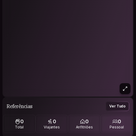
Referências
Ver Tudo
0
0
0
0
Total
Viajantes
Anfitriões
Pessoal