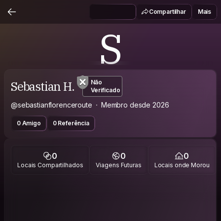
Compartilhar
Mais
S
Sebastian H.
Não
Verificado
@sebastianflorenceroute
Membro desde 2026
0 Amigo
0 Referência
0
0
0
Locais Compartilhados
Viagens Futuras
Locais onde Morou