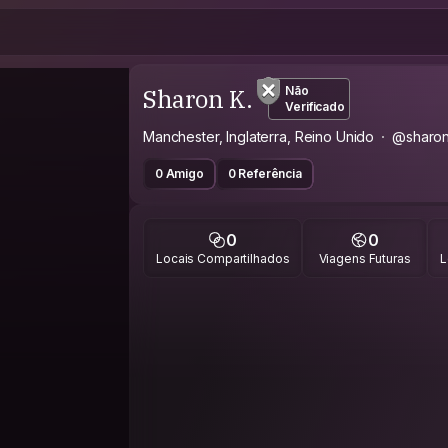
Sharon K.
Não
Verificado
Manchester, Inglaterra, Reino Unido
@sharo
0 Amigo
0 Referência
0
0
Locais Compartilhados
Viagens Futuras
L