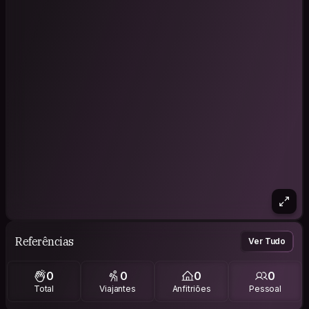
Referências
Ver Tudo
0
0
0
0
Total
Viajantes
Anfitriões
Pessoal