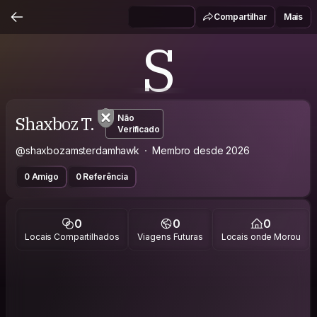
Compartilhar
Mais
S
Shaxboz T.
Não
Verificado
@shaxbozamsterdamhawk
Membro desde 2026
0 Amigo
0 Referência
0
0
0
Locais Compartilhados
Viagens Futuras
Locais onde Morou