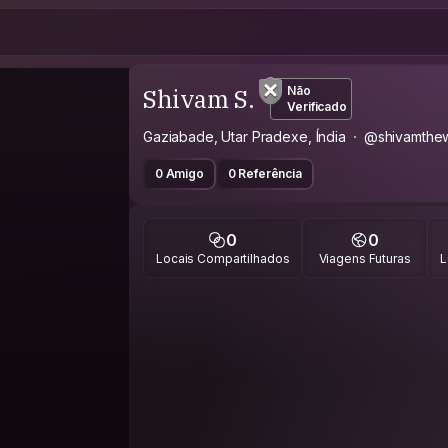
Shivam S.
Não
Verificado
Gaziabade, Utar Pradexe, Índia
@shivamthe
0 Amigo
0 Referência
0
0
Locais Compartilhados
Viagens Futuras
L