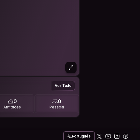
Ver Tudo
0
0
Anfitriões
Pessoal
Português