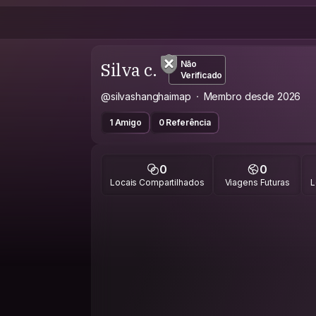
Silva c.
Não
Verificado
@silvashanghaimap
Membro desde 2026
1 Amigo
0 Referência
0
0
Locais Compartilhados
Viagens Futuras
L