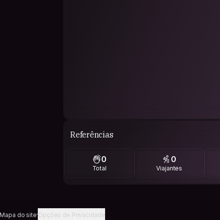
Referências
0
0
Total
Viajantes
Mapa do site
Opções de Privacidade