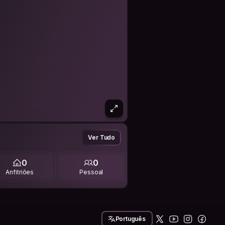
Ver Tudo
0
0
Anfitriões
Pessoal
Português