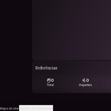
Referências
0
0
Total
Viajantes
Mapa do site
Opções de Privacidade