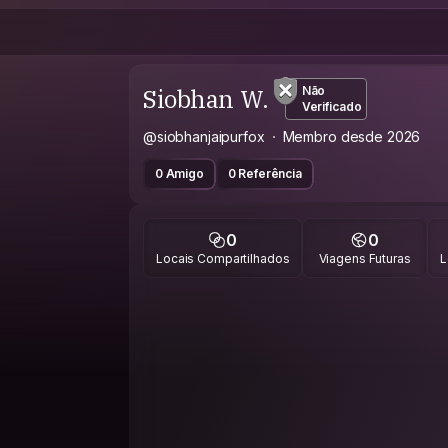
Siobhan W.
Não
Verificado
@siobhanjaipurfox
Membro desde 2026
0 Amigo
0 Referência
0
0
Locais Compartilhados
Viagens Futuras
L