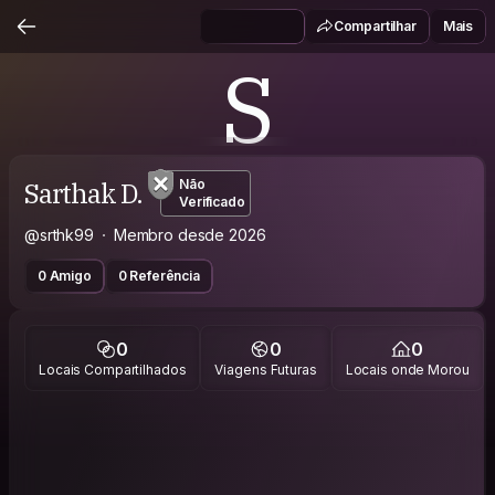
Compartilhar
Mais
S
Sarthak D.
Não
Verificado
@srthk99
Membro desde 2026
0 Amigo
0 Referência
0
0
0
Locais Compartilhados
Viagens Futuras
Locais onde Morou