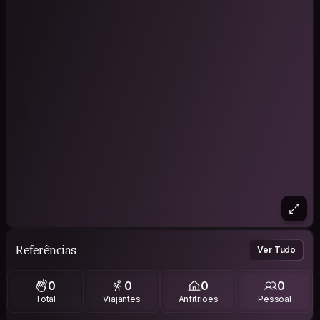
Referências
Ver Tudo
0
0
0
0
Total
Viajantes
Anfitriões
Pessoal