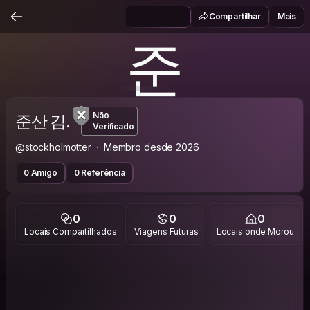
Compartilhar
Mais
준
준산 김.
Não
Verificado
@stockholmotter
Membro desde 2026
0 Amigo
0 Referência
0
0
0
Locais Compartilhados
Viagens Futuras
Locais onde Morou