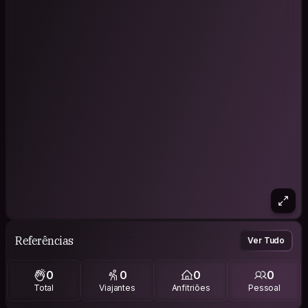
Referências
Ver Tudo
0
0
0
0
Total
Viajantes
Anfitriões
Pessoal