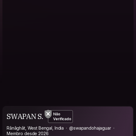
SWAPAN S.
Não
Verificado
Rānāghāt, West Bengal, India
@swapandohajaguar
Membro desde 2026