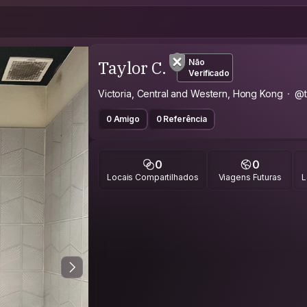
Taylor C.
Não
Verificado
Victoria, Central and Western, Hong Kong
@t
0 Amigo
0 Referência
0
0
Locais Compartilhados
Viagens Futuras
L