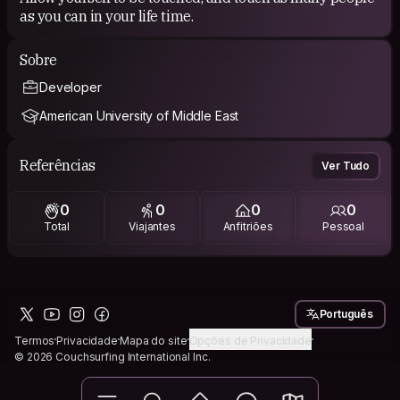
as you can in your life time.
Sobre
Developer
American University of Middle East
Referências
Ver Tudo
0
0
0
0
Total
Viajantes
Anfitriões
Pessoal
Português
Termos
Privacidade
Mapa do site
Opções de Privacidade
© 2026 Couchsurfing International Inc.