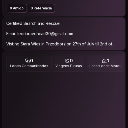
0 Amigo
0 Referência
Certified Search and Rescue
Email: leonbraveheart30@gmail.com
Visiting Stara Wies in Przedborz on 27th of July till 2nd of
August.
0
0
1
Living life like we're renegades.
Locais Compartilhados
Viagens Futuras
Locais onde Morou
Long live the pioneers, rebels and mutineers. Go forth and
have no fear. All hail the under dogs, all hail the new kids, all
hail the outlaw.