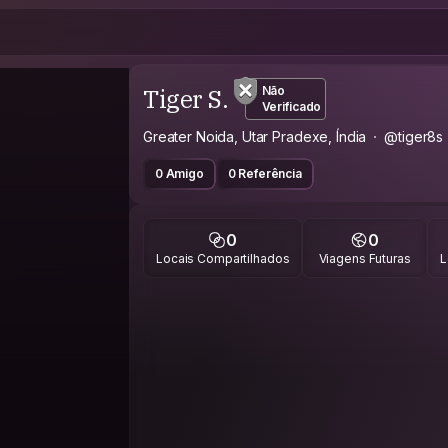
Tiger S.
Não
Verificado
Greater Noida, Utar Pradexe, Índia
@tiger8s
0 Amigo
0 Referência
0
0
Locais Compartilhados
Viagens Futuras
L