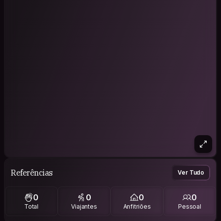
Referências
Ver Tudo
0
0
0
0
Total
Viajantes
Anfitriões
Pessoal