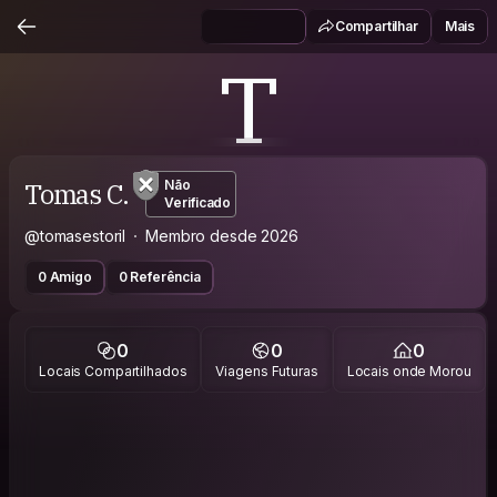
Compartilhar
Mais
T
Tomas C.
Não
Verificado
@tomasestoril
Membro desde 2026
0 Amigo
0 Referência
0
0
0
Locais Compartilhados
Viagens Futuras
Locais onde Morou