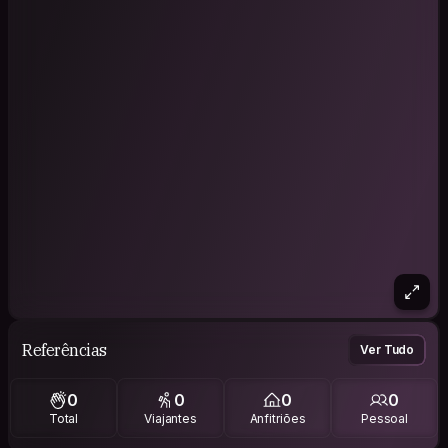
Referências
Ver Tudo
0
0
0
0
Total
Viajantes
Anfitriões
Pessoal