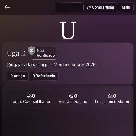
Compartilhar
Mais
U
Uga D.
Não
Verificado
@ugajakartapassage
Membro desde 2026
0 Amigo
0 Referência
0
0
0
Locais Compartilhados
Viagens Futuras
Locais onde Morou