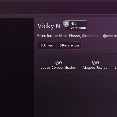
Vicky N.
Não
Verificado
Frankfurt am Main, Hesse, Alemanha
@vickna
0 Amigo
0 Referência
0
0
Locais Compartilhados
Viagens Futuras
L