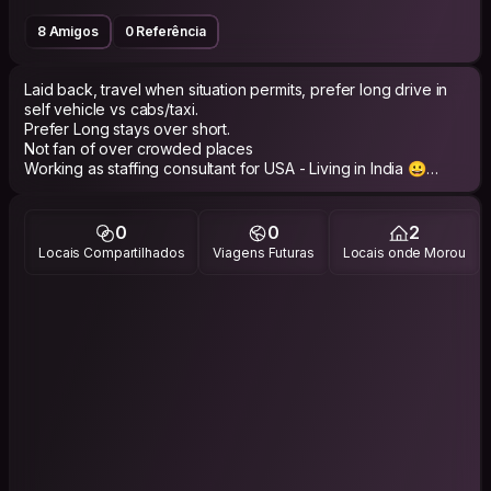
8 Amigos
0 Referência
Laid back, travel when situation permits, prefer long drive in
self vehicle vs cabs/taxi.
Prefer Long stays over short.
Not fan of over crowded places
Working as staffing consultant for USA - Living in India 😀
Love to meet with people from Similar industry or business.
0
0
2
Locais Compartilhados
Viagens Futuras
Locais onde Morou