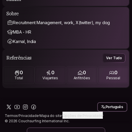
Sobre
Recruitment Management, work, X(twitter), my dog
MBA - HR
Karnal, India
Referências
Ver Tudo
0
0
0
0
Total
Viajantes
Anfitriões
Pessoal
Português
Termos
Privacidade
Mapa do site
Opções de Privacidade
© 2026 Couchsurfing International Inc.