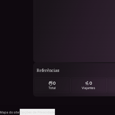
Referências
0
0
Total
Viajantes
Mapa do site
Opções de Privacidade