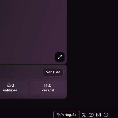
Ver Tudo
0
0
Anfitriões
Pessoal
Português