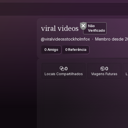
viral videos
Não
Verificado
@viralvideosstockholmfox
Membro desde 2
0 Amigo
0 Referência
0
0
Locais Compartilhados
Viagens Futuras
L