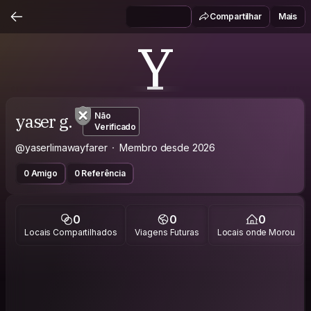
Compartilhar
Mais
Y
yaser g.
Não
Verificado
@yaserlimawayfarer
Membro desde 2026
0 Amigo
0 Referência
0
0
0
Locais Compartilhados
Viagens Futuras
Locais onde Morou