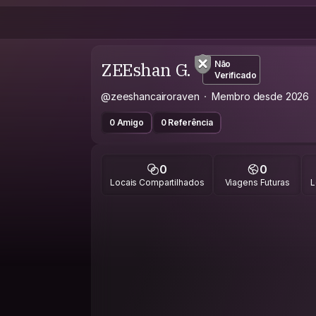
ZEEshan G.
Não
Verificado
@zeeshancairoraven
Membro desde 2026
0 Amigo
0 Referência
0
0
Locais Compartilhados
Viagens Futuras
L