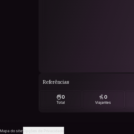
Referências
0
0
Total
Viajantes
Mapa do site
Opções de Privacidade