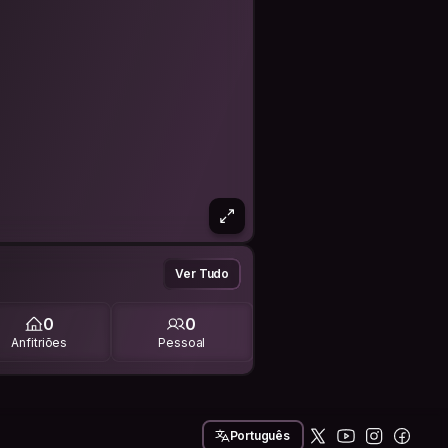
Ver Tudo
0
0
Anfitriões
Pessoal
Português