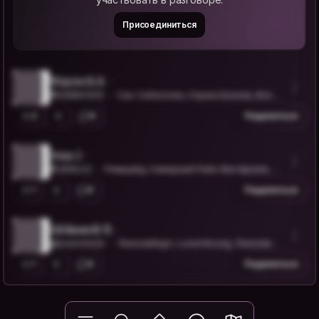
Присоединиться
Wojciech S.
@SAREK1910
Сан-Себастьян, Страна Басков, Испан
ия
2
0
Поделиться
Jens J.
@JENSJO
Ремшайд, Северный Рейн-Вестфалия, Ге
рмания
1
0
Поделиться
Aleksandr B.
@bsanchezb
Люксембург, Luxembourg, Люксембу
рг
1
0
Поделиться