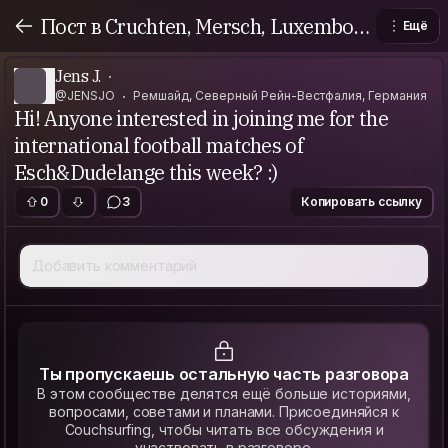
Пост в Cruchten, Mersch, Luxembour
Ещё
g
Jens J.
@JENSJO
Ремшайд, Северный Рейн-Вестфалия, Германия
Hi! Anyone interested in joining me for the
international football matches of
Esch&Dudelange this week? :)
0
3
Копировать ссылку
Добавить комментарий
Ты пропускаешь остальную часть разговора
В этом сообществе делятся ещё больше историями,
вопросами, советами и планами. Присоединяйся к
Couchsurfing, чтобы читать все обсуждения и
участвовать в разговоре.