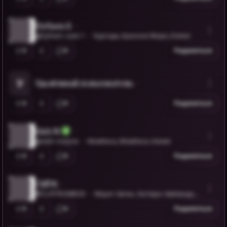
Hytham S.
@hytham-said-1
Хургада, Красное Море, Египет
0
0
Поделиться
У
Удалённый пользователь
0
0
Поделиться
Idah M.
@idah-malyne
Момбаса, Момбаса, Кения
0
0
Поделиться
Cliff M.
@CLIFFROMBOK
Маунт-Хаген, Уэстерн-Хайлендс, П
апуа – Новая Гвинея
0
0
Поделиться