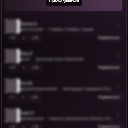
Присоединиться
Harun D.
@couchsurfer
Стамбул, Стамбул, Турция
0
0
Поделиться
Wen F.
@wen
Денпасар, Бали, Индонезия
0
0
Поделиться
Pee M.
@peebeijingwanderer
Амстердам, Северная Голла
ндия, Нидерланды
1
0
Поделиться
Jude P.
@judepaschal
Кампала, Центральная область, Уган
да
0
0
Поделиться