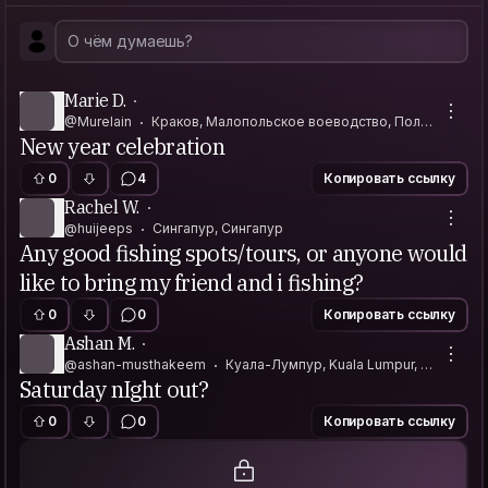
Marie D.
@Murelain
Краков, Малопольское воеводство, Поль
New year celebration
ша
0
4
Копировать ссылку
Rachel W.
@huijeeps
Сингапур, Сингапур
Any good fishing spots/tours, or anyone would
like to bring my friend and i fishing?
0
0
Копировать ссылку
Ashan M.
@ashan-musthakeem
Куала-Лумпур, Kuala Lumpur, М
Saturday nIght out?
алайзия
0
0
Копировать ссылку