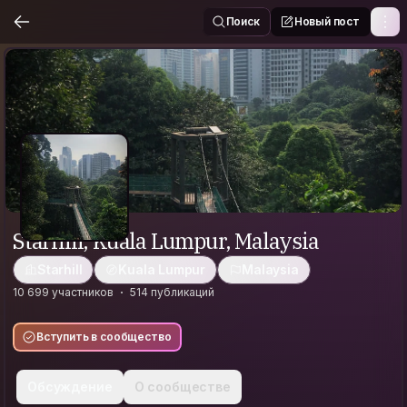
Поиск
Новый пост
Starhill, Kuala Lumpur, Malaysia
Starhill
Kuala Lumpur
Malaysia
10 699 участников
514 публикаций
Вступить в сообщество
Обсуждение
О сообществе