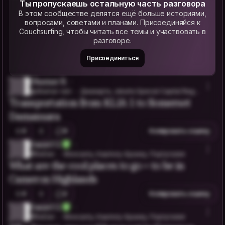
Ты пропускаешь остальную часть разговора
В этом сообществе делятся ещё больше историями,
вопросами, советами и планами. Присоединяйся к
Couchsurfing, чтобы читать все темы и участвовать в
разговоре.
Присоединиться
Dhamar R.
@dhamar-rani
Джакарта, Jakarta Special Capital Regio
Transportation from KLIA 1 to Somerset
n, Индонезия
Damansara
0
9
Копировать ссылку
Daniel G.
@EeDan
Монсанту, Каштелу-Бранку, Португалия
What are the cool places to go + to be in
Cameron Highlands
0
2
Копировать ссылку
Daniel G.
@EeDan
Монсанту, Каштелу-Бранку, Португалия