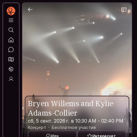
Bryen Willems and Kylie
Adams-Collier
сб, 5 сент. 2026 г. в 10:30 AM - 02:40 PM
Концерт
Бесплатное участие
Иду
Интересует