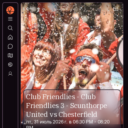
Club Friendlies - Club
Friendlies 3 - Scunthorpe
United vs Chesterfield
пт, 31 июль 2026 г. в 06:30 PM - 08:20
PM