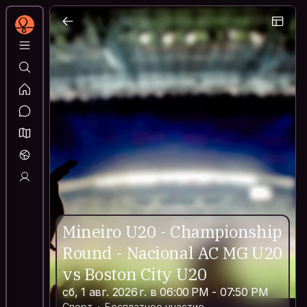
Mineiro U20 - Championship
Round - Nacional AC MG U20
vs Boston City U20
сб, 1 авг. 2026 г. в 06:00 PM - 07:50 PM
Спорт
Бесплатное участие